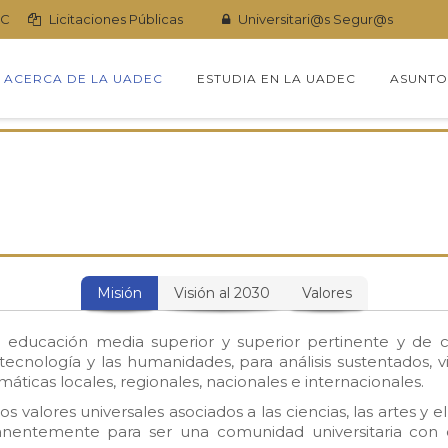
eC
Licitaciones Públicas
Universitari@s Segur@s
kip
o
ACERCA DE LA UADEC
ESTUDIA EN LA UADEC
ASUNTO
ontent
Misión
Visión al 2030
Valores
 educación media superior y superior pertinente y de ca
 tecnología y las humanidades, para análisis sustentados
áticas locales, regionales, nacionales e internacionales.
valores universales asociados a las ciencias, las artes y e
manentemente para ser una comunidad universitaria con