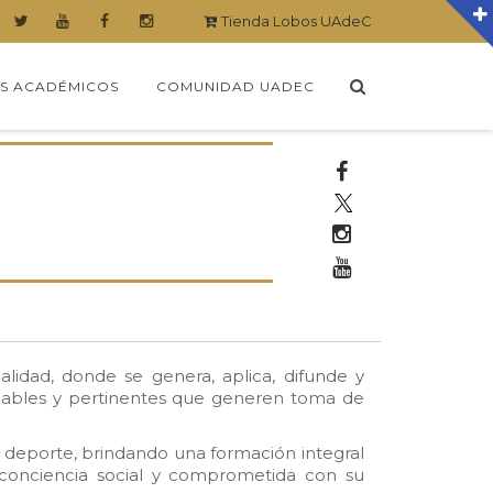
Tienda Lobos UAdeC
S ACADÉMICOS
COMUNIDAD UADEC
.
.
.
lidad, donde se genera, aplica, difunde y
, viables y pertinentes que generen toma de
l deporte, brindando una formación integral
 conciencia social y comprometida con su