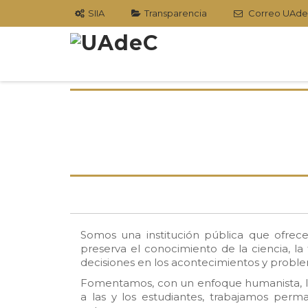
SIIA
Transparencia
Correo UAd
S
t
c
Somos una institución pública que ofrece
preserva el conocimiento de la ciencia, la
decisiones en los acontecimientos y problem
Fomentamos, con un enfoque humanista, los 
a las y los estudiantes, trabajamos per