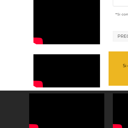
*Si co
PRE
Si