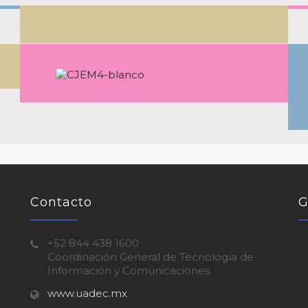
Contacto
G
+52 844 438 1600
Coordinación General de Tecnología de
Información y Comunicaciones.
www.uadec.mx