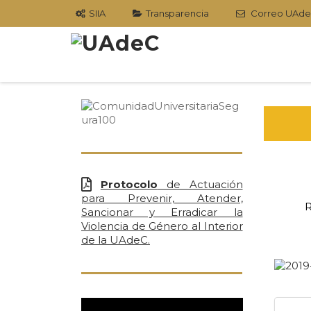
SIIA
Transparencia
Correo UAd
S
t
c
Protocolo
de Actuación
para Prevenir, Atender,
R
Sancionar y Erradicar la
Violencia de Género al Interior
de la UAdeC.