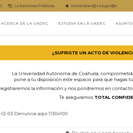
eC
Licitaciones Públicas
Universitari@s Segur@s
kip
o
ACERCA DE LA UADEC
ESTUDIA EN LA UADEC
ASUNTO
ontent
¿SUFRISTE UN ACTO DE VIOLENC
La Universidad Autónoma de Coahuila, comprometida 
pone a tu disposición este espacio para que hagas tu
egistraremos la información y nos pondremos en contacto c
Te aseguramos
TOTAL CONFIDE