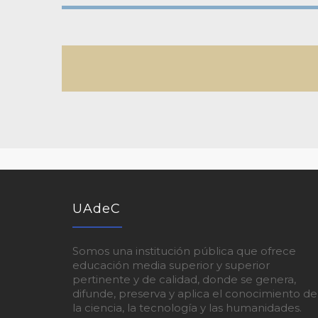
UAdeC
Somos una institución pública que ofrece
educación media superior y superior
pertinente y de calidad, donde se genera,
difunde, preserva y aplica el conocimiento de
la ciencia, la tecnología y las humanidades.