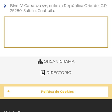
Blvd. V. Carranza s/n, colonia República Oriente. C.P.
25280. Saltillo, Coahuila.
ORGANIGRAMA
DIRECTORIO
+
Política de Cookies
Las cookies y cómo las utilizamos
Esta política detalla la manera en
que UAdeC utiliza cookies y tecnologías y archivos similares a cookies en