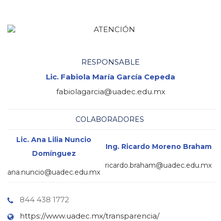
RESPONSABLE
Lic. Fabiola María García Cepeda
fabiolagarcia@uadec.edu.mx
COLABORADORES
Lic. Ana Lilia Nuncio
Ing. Ricardo Moreno Braham
Domínguez
ricardo.braham@uadec.edu.mx
ana.nuncio@uadec.edu.mx
844 438 1772
https://www.uadec.mx/transparencia/